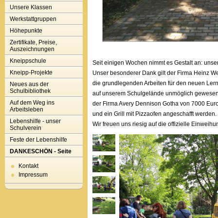
Unsere Klassen
Werkstattgruppen
Höhepunkte
Zertifikate, Preise,
Auszeichnungen
Kneippschule
Seit einigen Wochen nimmt es Gestalt an: uns
Kneipp-Projekte
Unser besonderer Dank gilt der Firma Heinz W
die grundlegenden Arbeiten für den neuen Lern
Neues aus der
Schulbibliothek
auf unserem Schulgelände unmöglich gewesen
Auf dem Weg ins
der Firma Avery Dennison Gotha von 7000 Euro
Arbeitsleben
und ein Grill mit Pizzaofen angeschafft werden.
Lebenshilfe - unser
Wir freuen uns riesig auf die offizielle Einweihu
Schulverein
Feste der Lebenshilfe
DANKESCHÖN - Seite
Kontakt
Impressum